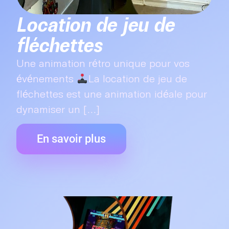
Location de jeu de
fléchettes
Une animation rétro unique pour vos
événements
La location de jeu de
fléchettes est une animation idéale pour
dynamiser un [...]
En savoir plus