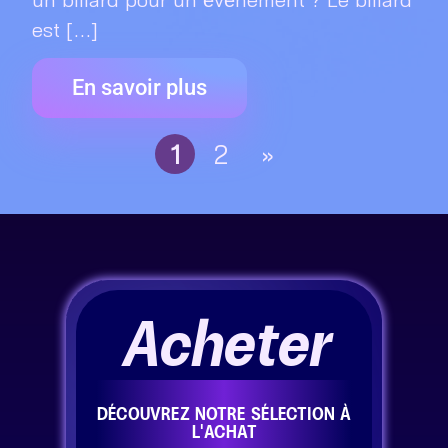
est [...]
En savoir plus
1
2
»
Acheter
DÉCOUVREZ NOTRE SÉLECTION À
L'ACHAT