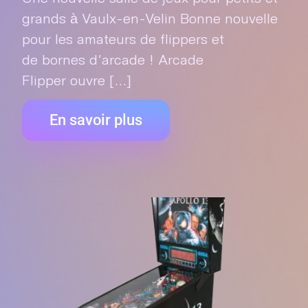
grands à Vaulx-en-Velin Bonne nouvelle
pour les amateurs de flippers et
de bornes d’arcade ! Arcade
Flipper ouvre [...]
En savoir plus