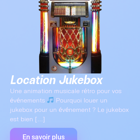
Location Jukebox
Une animation musicale rétro pour vos
événements
Pourquoi louer un
jukebox pour un événement ? Le jukebox
est bien [...]
En savoir plus