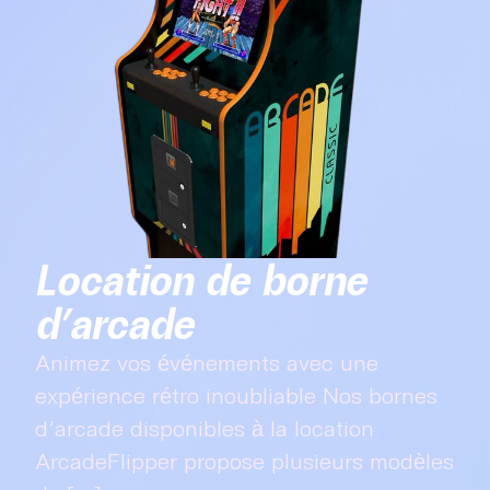
Location de borne
d’arcade
Animez vos événements avec une
expérience rétro inoubliable Nos bornes
d’arcade disponibles à la location
ArcadeFlipper propose plusieurs modèles