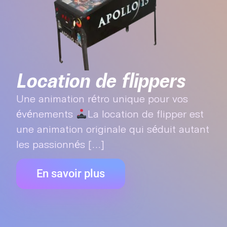
Location de flippers
Une animation rétro unique pour vos
événements
La location de flipper est
une animation originale qui séduit autant
les passionnés [...]
En savoir plus