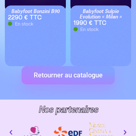
Babyfoot Bonzini B90
Babyfoot Sulpie
Evolution « Milan »
2290 € TTC
1990 € TTC
En stock
En stock
Retourner au catalogue
Nos partenaires