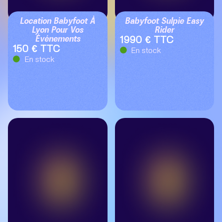
Location Babyfoot À
Babyfoot Sulpie Easy
Lyon Pour Vos
Rider
Événements
1990 € TTC
150 € TTC
En stock
En stock