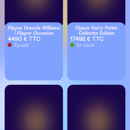
Flipper Dracula Williams
Flipper Harry Potter
| Flipper Occasion
Collector Edition
4490 € TTC
17495 € TTC
Épuisé
En stock