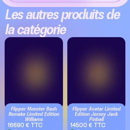
Les autres produits de
la catégorie
Flipper Monster Bash
Flipper Avatar Limited
Remake Limited Edition
Edition Jersey Jack
Williams
Pinball
16690 € TTC
14500 € TTC