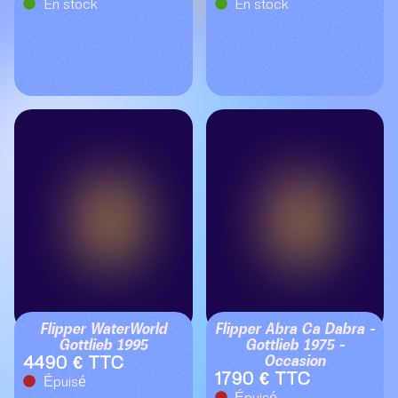
En stock
En stock
Flipper WaterWorld
Flipper Abra Ca Dabra –
Gottlieb 1995
Gottlieb 1975 –
Occasion
4490 € TTC
1790 € TTC
Épuisé
Épuisé