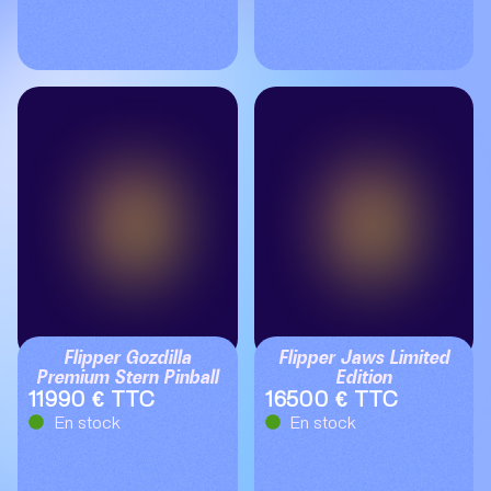
Flipper Gozdilla
Flipper Jaws Limited
Premium Stern Pinball
Edition
11990 € TTC
16500 € TTC
En stock
En stock