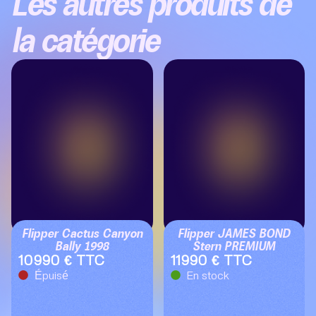
Les autres produits de
la catégorie
Flipper Cactus Canyon
Flipper JAMES BOND
Bally 1998
Stern PREMIUM
10990 € TTC
11990 € TTC
Épuisé
En stock