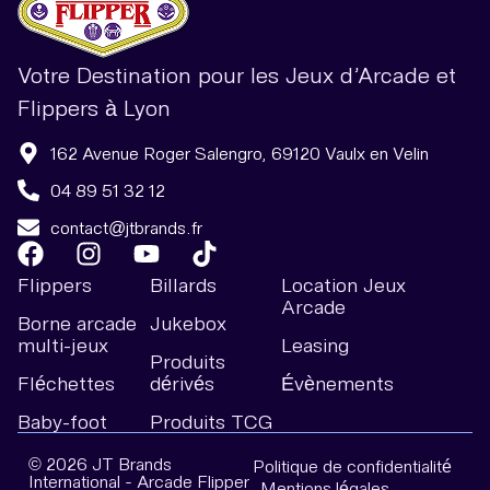
Votre Destination pour les Jeux d’Arcade et
Flippers à Lyon
162 Avenue Roger Salengro, 69120 Vaulx en Velin
04 89 51 32 12
contact@jtbrands.fr
Flippers
Billards
Location Jeux
Arcade
Borne arcade
Jukebox
multi-jeux
Leasing
Produits
Fléchettes
dérivés
Évènements
Baby-foot
Produits TCG
© 2026 JT Brands
Politique de confidentialité
International - Arcade Flipper
Mentions légales