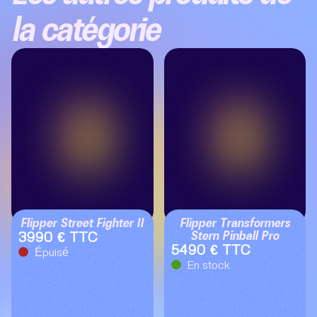
la catégorie
Flipper Street Fighter II
Flipper Transformers
Stern Pinball Pro
3990 € TTC
5490 € TTC
Épuisé
En stock