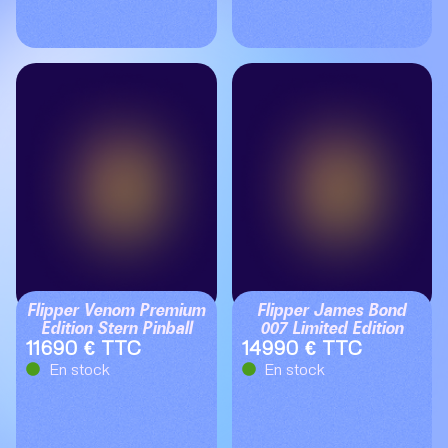
Flipper Venom Premium
Flipper James Bond
Edition Stern Pinball
007 Limited Edition
11690 € TTC
14990 € TTC
En stock
En stock