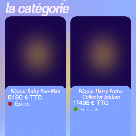
la catégorie
Flipper Baby Pac-Man
Flipper Harry Potter
Collector Edition
5490 € TTC
17495 € TTC
Épuisé
En stock