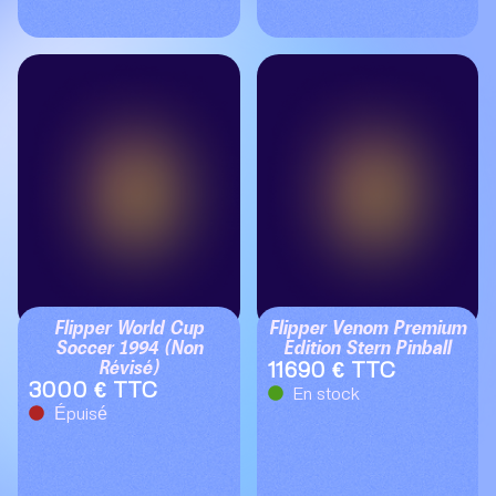
Flipper World Cup
Flipper Venom Premium
Soccer 1994 (Non
Edition Stern Pinball
Révisé)
11690 € TTC
3000 € TTC
En stock
Épuisé