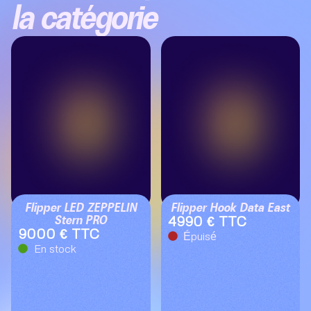
la catégorie
Flipper LED ZEPPELIN
Flipper Hook Data East
Stern PRO
4990 € TTC
9000 € TTC
Épuisé
En stock