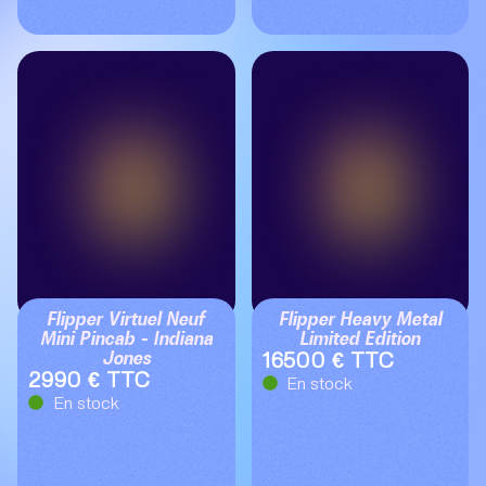
Flipper Virtuel Neuf
Flipper Heavy Metal
Mini Pincab – Indiana
Limited Edition
Jones
16500 € TTC
2990 € TTC
En stock
En stock