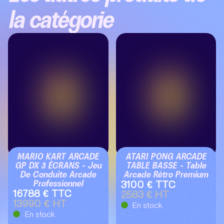
la catégorie
MARIO KART ARCADE
ATARI PONG ARCADE
GP DX 3 ÉCRANS – Jeu
TABLE BASSE – Table
De Conduite Arcade
Arcade Rétro Premium
Professionnel
3100 € TTC
16788 € TTC
2583 € HT
13990 € HT
En stock
En stock