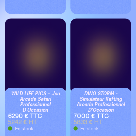
WILD LIFE PICS – Jeu
DINO STORM –
Arcade Safari
Simulateur Rafting
Professionnel
Arcade Professionnel
D’Occasion
D’Occasion
6290 € TTC
7000 € TTC
5242 € HT
5833 € HT
En stock
En stock