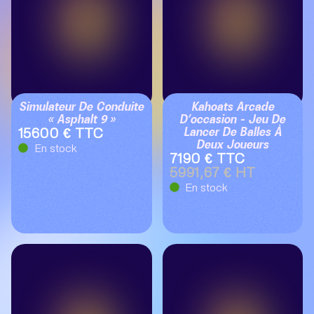
Simulateur De Conduite
Kahoats Arcade
« Asphalt 9 »
D’occasion – Jeu De
Lancer De Balles À
15600 € TTC
Deux Joueurs
En stock
7190 € TTC
5991,67 € HT
En stock