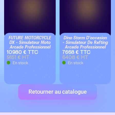
FUTURE MOTORCYCLE
Dino Storm D’occasion
DX – Simulateur Moto
– Simulateur De Rafting
Arcade Professionnel
Arcade Professionnel
10980 € TTC
7668 € TTC
9151 € HT
6408 € HT
En stock
En stock
Retourner au catalogue