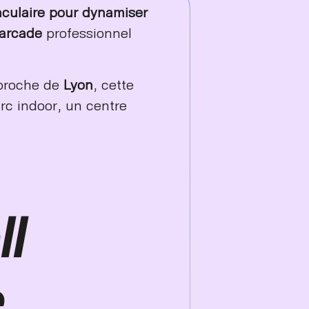
aculaire pour dynamiser
 arcade
professionnel
roche de
Lyon
, cette
rc indoor, un centre
l
e