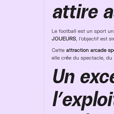
attire 
Le football est un sport u
JOUEURS
, l’objectif est 
Cette
attraction arcade sp
elle crée du spectacle, du 
Un exce
l’explo