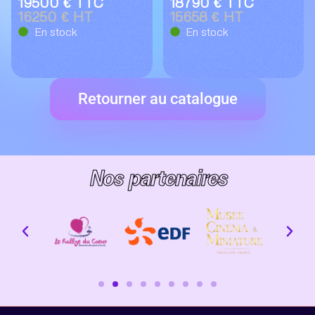
19500 € TTC
18790 € TTC
16250 € HT
15658 € HT
En stock
En stock
Retourner au catalogue
Nos partenaires