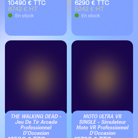
10490 € TTC
6290 € TTC
8742 € HT
5242 € HT
En stock
En stock
THE WALKING DEAD –
MOTO ULTRA VR
Jeu De Tir Arcade
SINGLE – Simulateur
Professionnel
Moto VR Professionnel
D’Occasion
D’Occasion