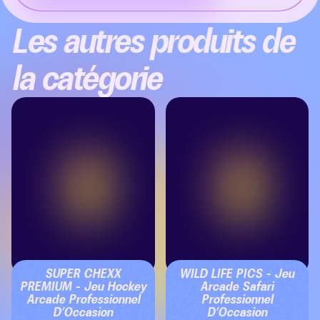
Les autres produits de
la catégorie
SUPER CHEXX
WILD LIFE PICS – Jeu
PREMIUM – Jeu Hockey
Arcade Safari
Arcade Professionnel
Professionnel
D’Occasion
D’Occasion