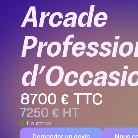
Arcade
Professio
d’Occasi
8700 € TTC
7250 € HT
En stock
Demander un devis
Nous co