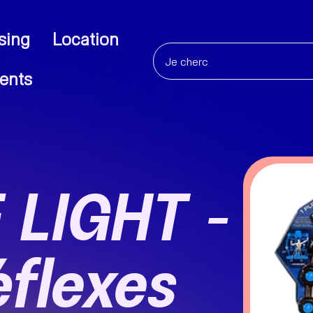
sing
Location
ents
 LIGHT –
flexes