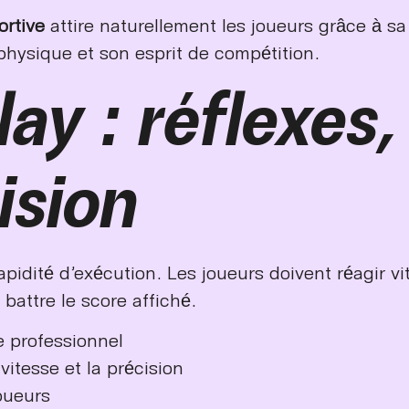
ortive
attire naturellement les joueurs grâce à s
hysique et son esprit de compétition.
y : réflexes,
ision
apidité d’exécution. Les joueurs doivent réagir vi
 battre le score affiché.
e professionnel
itesse et la précision
oueurs