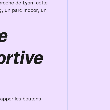
roche de
Lyon
, cette
g, un parc indoor, un
e
ortive
rapper les boutons