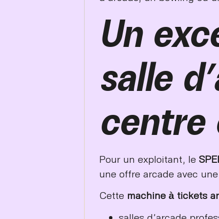
Un exce
salle d
centre
Pour un exploitant, le
SPE
une offre arcade avec une 
Cette
machine à tickets a
salles d’arcade profes