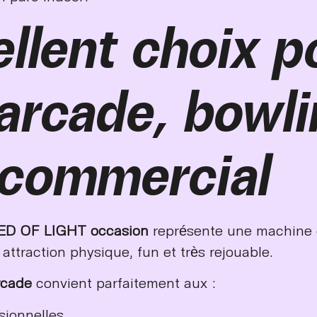
llent choix p
’arcade, bowli
 commercial
ED OF LIGHT occasion
représente une machine 
attraction physique, fun et très rejouable.
rcade
convient parfaitement aux :
sionnelles