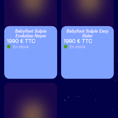
Babyfoot Sulpie
Babyfoot Sulpie Easy
Evolution Noyer
Rider
1990 € TTC
1990 € TTC
En stock
En stock