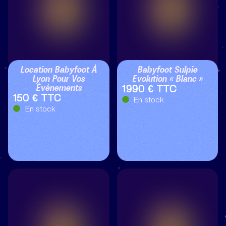
Location Babyfoot À
Babyfoot Sulpie
Lyon Pour Vos
Evolution « Blanc »
Événements
1990 € TTC
150 € TTC
En stock
En stock