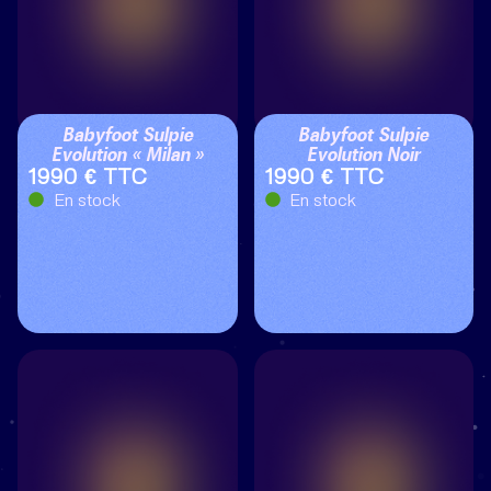
Babyfoot Sulpie
Babyfoot Sulpie
Evolution « Milan »
Evolution Noir
1990 € TTC
1990 € TTC
En stock
En stock