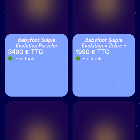
Babyfoot Sulpie
Babyfoot Sulpie
Evolution Porsche
Evolution « Zebre »
3490 € TTC
1990 € TTC
En stock
En stock