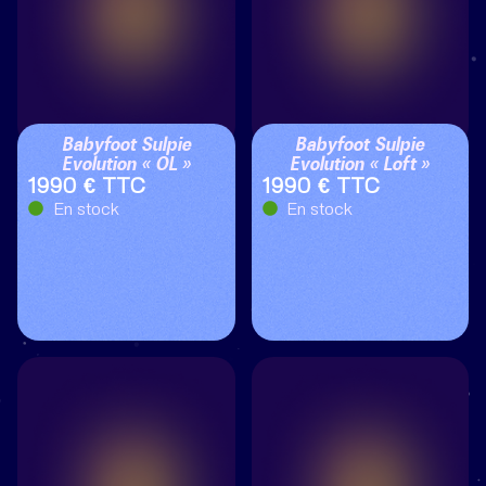
Babyfoot Sulpie
Babyfoot Sulpie
Evolution « OL »
Evolution « Loft »
1990 € TTC
1990 € TTC
En stock
En stock