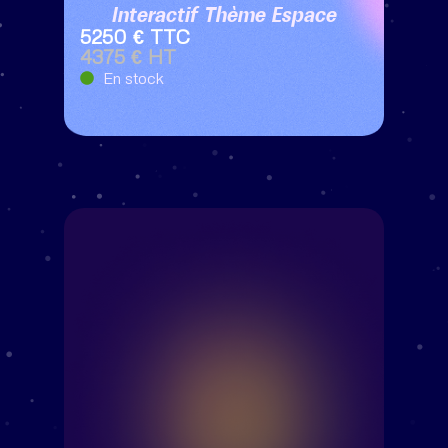
Interactif Thème Espace
5250 € TTC
4375 € HT
En stock