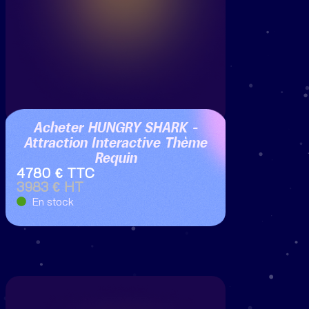
Acheter HUNGRY SHARK –
Attraction Interactive Thème
Requin
4780 € TTC
3983 € HT
En stock