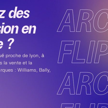
AR
z des
sion en
FLI
e ?
ué proche de lyon, à
 la vente et la
AR
ques : Williams, Bally,