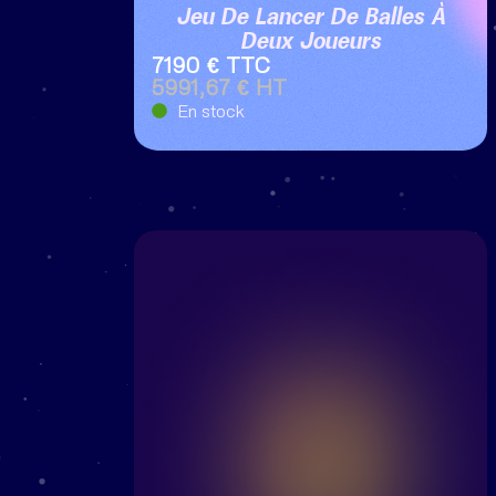
Jeu De Lancer De Balles À
Deux Joueurs
7190 € TTC
5991,67 € HT
En stock