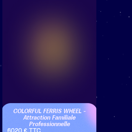
COLORFUL FERRIS WHEEL –
Attraction Familiale
Professionnelle
6020 € TTC