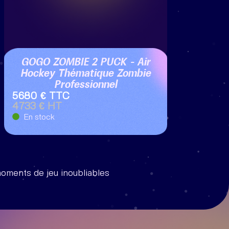
GOGO ZOMBIE 2 PUCK – Air
Hockey Thématique Zombie
Professionnel
5680 € TTC
4733 € HT
En stock
 moments de jeu inoubliables