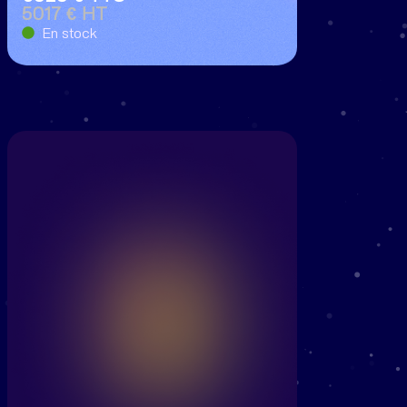
5017 € HT
En stock