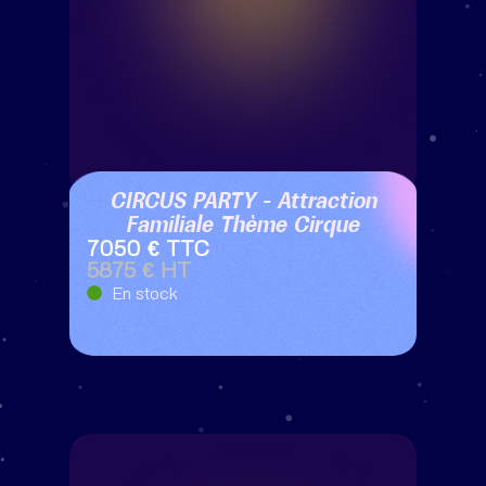
CIRCUS PARTY – Attraction
Familiale Thème Cirque
7050 € TTC
5875 € HT
En stock