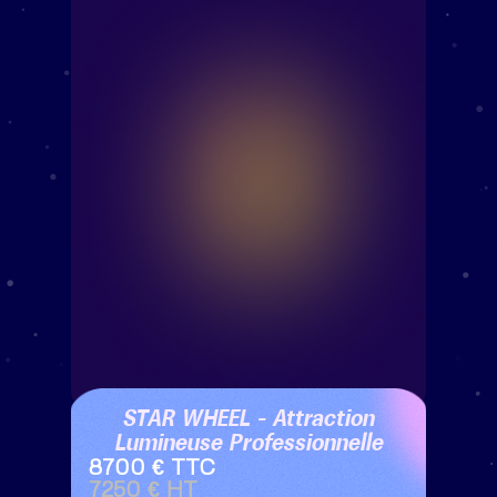
STAR WHEEL – Attraction
Lumineuse Professionnelle
8700 € TTC
7250 € HT