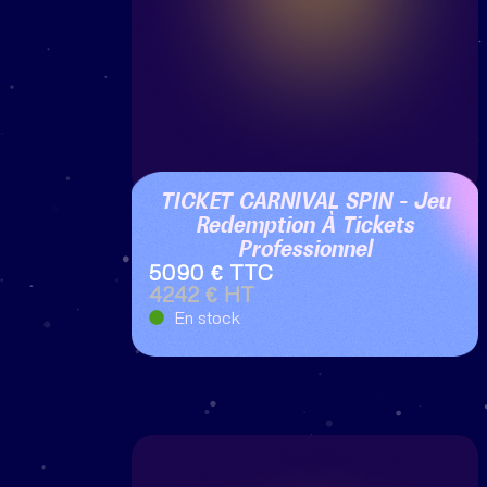
TICKET CARNIVAL SPIN – Jeu
Redemption À Tickets
Professionnel
5090 € TTC
4242 € HT
En stock