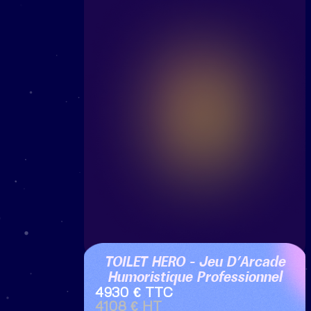
TOILET HERO – Jeu D’Arcade
Humoristique Professionnel
4930 € TTC
4108 € HT