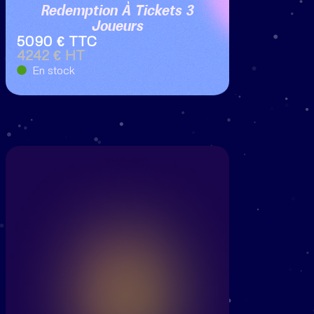
Redemption À Tickets 3
Joueurs
5090 € TTC
4242 € HT
En stock