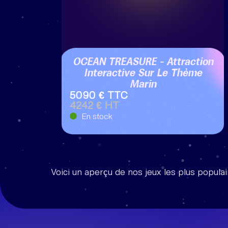
OCEAN TREASURE – Attraction
Interactive Sur Le Thème
Marin
5090 € TTC
4242 € HT
En stock
Voici un aperçu de nos jeux les plus populai