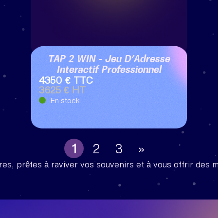
TAP 2 WIN – Jeu D’Adresse
Interactif Professionnel
4350 € TTC
3625 € HT
En stock
1
2
3
»
res, prêtes à raviver vos souvenirs et à vous offrir des