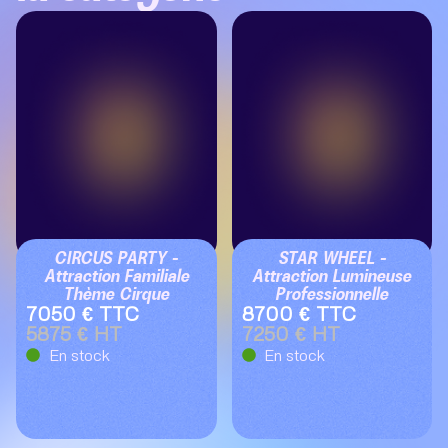
CIRCUS PARTY –
STAR WHEEL –
Attraction Familiale
Attraction Lumineuse
Thème Cirque
Professionnelle
7050 € TTC
8700 € TTC
5875 € HT
7250 € HT
En stock
En stock