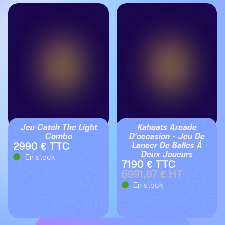
Jeu Catch The Light
Kahoats Arcade
Combo
D’occasion – Jeu De
Lancer De Balles À
2990 € TTC
Deux Joueurs
En stock
7190 € TTC
5991,67 € HT
En stock