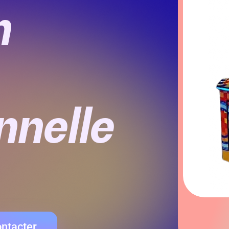
n
nnelle
ntacter