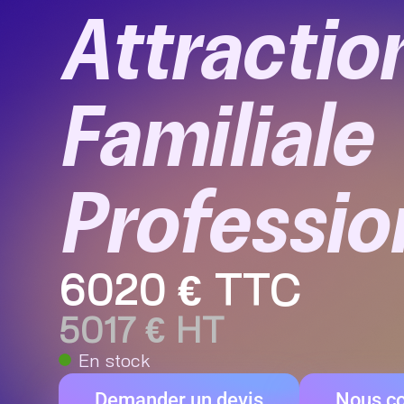
Attractio
Familiale
Professio
6020 € TTC
5017 € HT
En stock
Demander un devis
Nous co