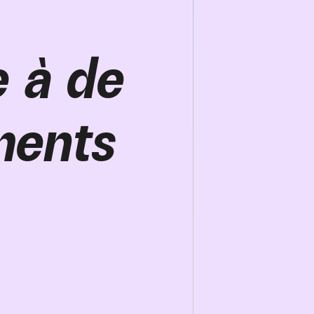
e à de
ments