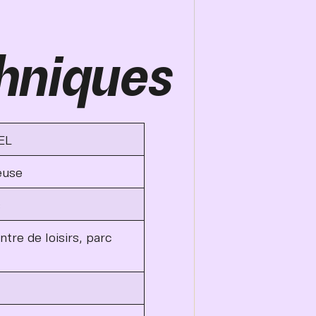
hniques
EL
euse
s
tre de loisirs, parc